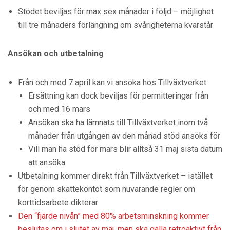
Stödet beviljas för max sex månader i följd – möjlighet
till tre månaders förlängning om svårigheterna kvarstår
Ansökan och utbetalning
Från och med 7 april kan vi ansöka hos Tillväxtverket
Ersättning kan dock beviljas för permitteringar från
och med 16 mars
Ansökan ska ha lämnats till Tillväxtverket inom två
månader från utgången av den månad stöd ansöks för
Vill man ha stöd för mars blir alltså 31 maj sista datum
att ansöka
Utbetalning kommer direkt från Tillväxtverket – istället
för genom skattekontot som nuvarande regler om
korttidsarbete dikterar
Den “fjärde nivån” med 80% arbetsminskning kommer
beslutas om i slutet av maj, men ska gälla retroaktivt från