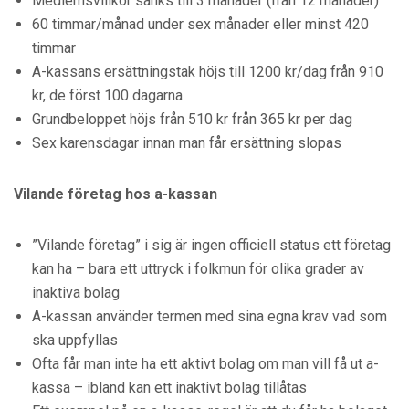
Medlemsvillkor sänks till 3 månader (från 12 månader)
60 timmar/månad under sex månader eller minst 420
timmar
A-kassans ersättningstak höjs till 1200 kr/dag från 910
kr, de först 100 dagarna
Grundbeloppet höjs från 510 kr från 365 kr per dag
Sex karensdagar innan man får ersättning slopas
Vilande företag hos a-kassan
”Vilande företag” i sig är ingen officiell status ett företag
kan ha – bara ett uttryck i folkmun för olika grader av
inaktiva bolag
A-kassan använder termen med sina egna krav vad som
ska uppfyllas
Ofta får man inte ha ett aktivt bolag om man vill få ut a-
kassa – ibland kan ett inaktivt bolag tillåtas