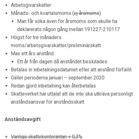
Arbetsgivarskatter
Månads- och kvartalsmoms (
ej årsmoms
)
Man får söka även för årsmoms som skulle ha
deklarerats någon gång mellan 191227-210117
Högst för tre månaders
moms/arbetsgivarskatter/preliminärskatt
Max ett års anstånd
Ett år från dagen då anståndet beslutades
Betalas in inbetalningsdatumet efter att anstånd förfallit
Gäller perioderna januari – september 2020
Redan gjord inbetalning kan återbetalas
Skatteverket har uttalat att de inte ska utkräva personligt
anståndsansvar för anståndsskatt
Anståndsavgift
Vanliga skattekontoräntan + 0,3%