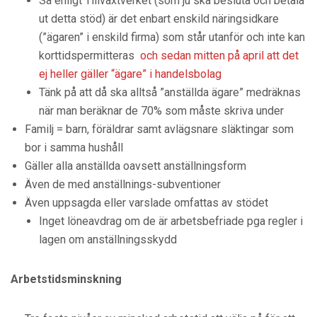
Så enligt Tillväxtverket (som ju ska besluta och betala
ut detta stöd) är det enbart enskild näringsidkare
(”ägaren” i enskild firma) som står utanför och inte kan
korttidspermitteras
och sedan mitten på april att det
ej heller gäller “ägare” i handelsbolag
Tänk på att då ska alltså ”anställda ägare” medräknas
när man beräknar de 70% som måste skriva under
Familj = barn, föräldrar samt avlägsnare släktingar som
bor i samma hushåll
Gäller alla anställda oavsett anställningsform
Även de med anställnings-subventioner
Även uppsagda eller varslade omfattas av stödet
Inget löneavdrag om de är arbetsbefriade pga regler i
lagen om anställningsskydd
Arbetstidsminskning