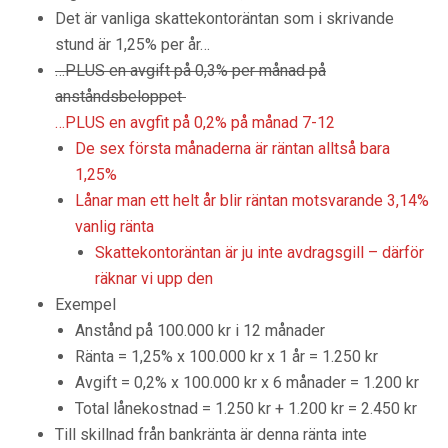
Det är vanliga skattekontoräntan som i skrivande
stund är 1,25% per år…
…PLUS en avgift på 0,3% per månad på
anståndsbeloppet
…PLUS en avgfit på 0,2% på månad 7-12
De sex första månaderna är räntan alltså bara
1,25%
Lånar man ett helt år blir räntan motsvarande 3,14%
vanlig ränta
Skattekontoräntan är ju inte avdragsgill – därför
räknar vi upp den
Exempel
Anstånd på 100.000 kr i 12 månader
Ränta = 1,25% x 100.000 kr x 1 år = 1.250 kr
Avgift = 0,2% x 100.000 kr x 6 månader = 1.200 kr
Total lånekostnad = 1.250 kr + 1.200 kr = 2.450 kr
Till skillnad från bankränta är denna ränta inte