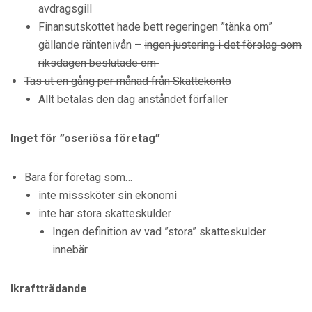
avdragsgill
Finansutskottet hade bett regeringen ”tänka om”
gällande räntenivån –
ingen justering i det förslag som
riksdagen beslutade om
Tas ut en gång per månad från Skattekonto
Allt betalas den dag anståndet förfaller
Inget för ”oseriösa företag”
Bara för företag som…
inte misssköter sin ekonomi
inte har stora skatteskulder
Ingen definition av vad ”stora” skatteskulder
innebär
Ikraftträdande