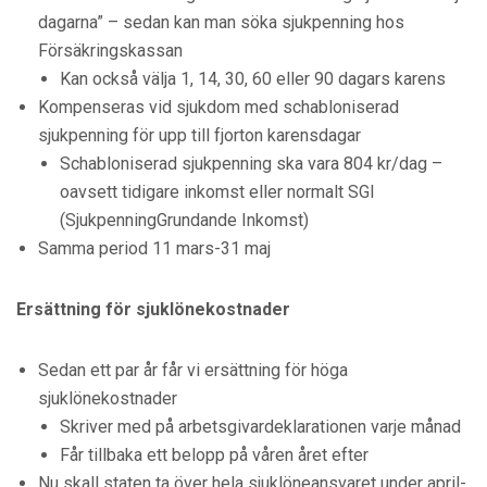
dagarna” – sedan kan man söka sjukpenning hos
Försäkringskassan
Kan också välja 1, 14, 30, 60 eller 90 dagars karens
Kompenseras vid sjukdom med schabloniserad
sjukpenning för upp till fjorton karensdagar
Schabloniserad sjukpenning ska vara 804 kr/dag –
oavsett tidigare inkomst eller normalt SGI
(SjukpenningGrundande Inkomst)
Samma period 11 mars-31 maj
Ersättning för sjuklönekostnader
Sedan ett par år får vi ersättning för höga
sjuklönekostnader
Skriver med på arbetsgivardeklarationen varje månad
Får tillbaka ett belopp på våren året efter
Nu skall staten ta över hela sjuklöneansvaret under april-