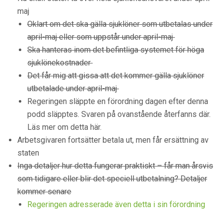
maj
Oklart om det ska gälla sjuklöner som utbetalas under
april-maj eller som uppstår under april-maj
Ska hanteras inom det befintliga systemet för höga
sjuklönekostnader
Det får mig att gissa att det kommer gälla sjuklöner
utbetalade under april-maj
Regeringen släppte en förordning dagen efter denna
podd släpptes. Svaren på ovanstående återfanns där.
Läs mer om detta här.
Arbetsgivaren fortsätter betala ut, men får ersättning av
staten
Inga detaljer hur detta fungerar praktiskt – får man årsvis
som tidigare eller blir det speciell utbetalning? Detaljer
kommer senare
Regeringen adresserade även detta i sin förordning