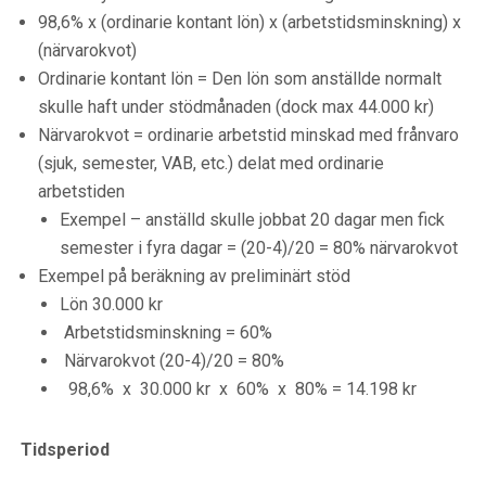
98,6% x (ordinarie kontant lön) x (arbetstidsminskning) x
(närvarokvot)
Ordinarie kontant lön = Den lön som anställde normalt
skulle haft under stödmånaden (dock max 44.000 kr)
Närvarokvot = ordinarie arbetstid minskad med frånvaro
(sjuk, semester, VAB, etc.) delat med ordinarie
arbetstiden
Exempel – anställd skulle jobbat 20 dagar men fick
semester i fyra dagar = (20-4)/20 = 80% närvarokvot
Exempel på beräkning av preliminärt stöd
Lön 30.000 kr
Arbetstidsminskning = 60%
Närvarokvot (20-4)/20 = 80%
98,6% x 30.000 kr x 60% x 80% = 14.198 kr
Tidsperiod