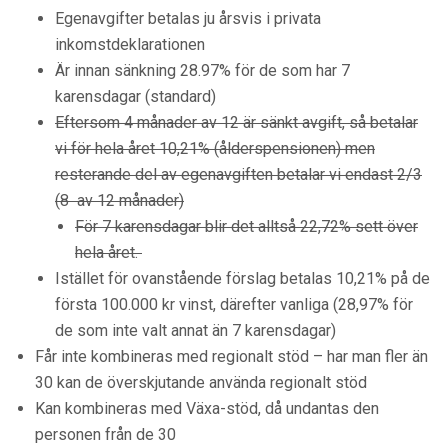
Egenavgifter betalas ju årsvis i privata
inkomstdeklarationen
Är innan sänkning 28.97% för de som har 7
karensdagar (standard)
Eftersom 4 månader av 12 är sänkt avgift, så betalar
vi för hela året 10,21% (ålderspensionen) men
resterande del av egenavgiften betalar vi endast 2/3
(8 av 12 månader)
För 7 karensdagar blir det alltså 22,72% sett över
hela året.
Istället för ovanstående förslag betalas 10,21% på de
första 100.000 kr vinst, därefter vanliga (28,97% för
de som inte valt annat än 7 karensdagar)
Får inte kombineras med regionalt stöd – har man fler än
30 kan de överskjutande använda regionalt stöd
Kan kombineras med Växa-stöd, då undantas den
personen från de 30