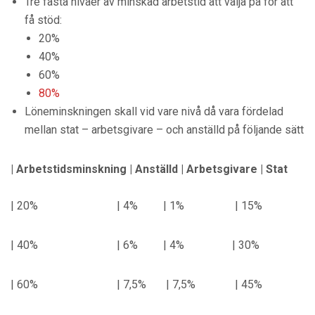
Tre fasta nivåer av minskad arbetstid att välja på för att
få stöd:
20%
40%
60%
80%
Löneminskningen skall vid vare nivå då vara fördelad
mellan stat – arbetsgivare – och anställd på följande sätt
| Arbetstidsminskning | Anställd | Arbetsgivare | Stat
| 20% | 4% | 1% | 15%
| 40% | 6% | 4% | 30%
| 60% | 7,5% | 7,5% | 45%