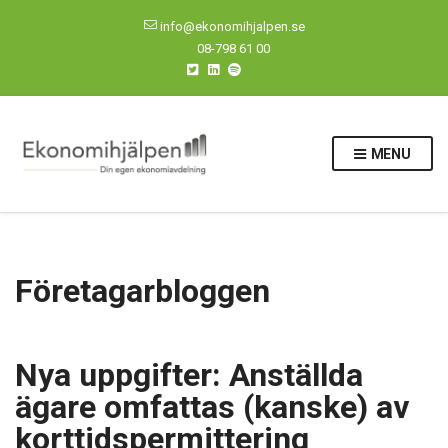
info@ekonomihjalpen.se
08-798 61 00
MENU
Företagarbloggen
Nya uppgifter: Anställda
ägare omfattas (kanske) av
korttidspermittering