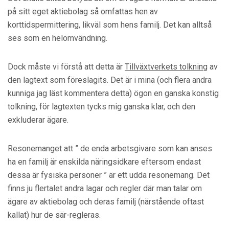
på sitt eget aktiebolag så omfattas hen av
korttidspermittering, likväl som hens familj. Det kan alltså
ses som en helomvändning.
Dock måste vi förstå att detta är
Tillväxtverkets tolkning
av
den lagtext som föreslagits. Det är i mina (och flera andra
kunniga jag läst kommentera detta) ögon en ganska konstig
tolkning, för lagtexten tycks mig ganska klar, och den
exkluderar ägare.
Resonemanget att ” de enda arbetsgivare som kan anses
ha en familj är enskilda näringsidkare eftersom endast
dessa är fysiska personer ” är ett udda resonemang. Det
finns ju flertalet andra lagar och regler där man talar om
ägare av aktiebolag och deras familj (närstående oftast
kallat) hur de sär-regleras.