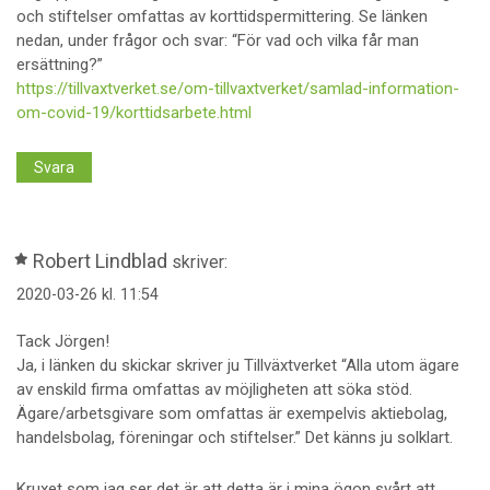
och stiftelser omfattas av korttidspermittering. Se länken
nedan, under frågor och svar: “För vad och vilka får man
ersättning?”
https://tillvaxtverket.se/om-tillvaxtverket/samlad-information-
om-covid-19/korttidsarbete.html
Svara
Robert Lindblad
skriver:
2020-03-26 kl. 11:54
Tack Jörgen!
Ja, i länken du skickar skriver ju Tillväxtverket “Alla utom ägare
av enskild firma omfattas av möjligheten att söka stöd.
Ägare/arbetsgivare som omfattas är exempelvis aktiebolag,
handelsbolag, föreningar och stiftelser.” Det känns ju solklart.
Kruxet som jag ser det är att detta är i mina ögon svårt att