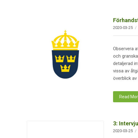
Förhandst
2020-03-25
Observera at
och granska
detaljerad i
vissa av åt
överblick av 
Read Mo
3: Interv
2020-03-25