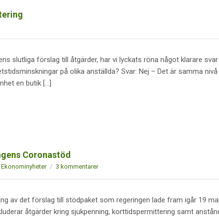
tering
slutliga förslag till åtgärder, har vi lyckats röna något klarare svar
tstidsminskningar på olika anställda? Svar: Nej – Det är samma nivå
nhet en butik […]
ingens Coronastöd
Ekonominyheter
3 kommentarer
g av det förslag till stödpaket som regeringen lade fram igår 19 ma
kluderar åtgärder kring sjukpenning, korttidspermittering samt anstån