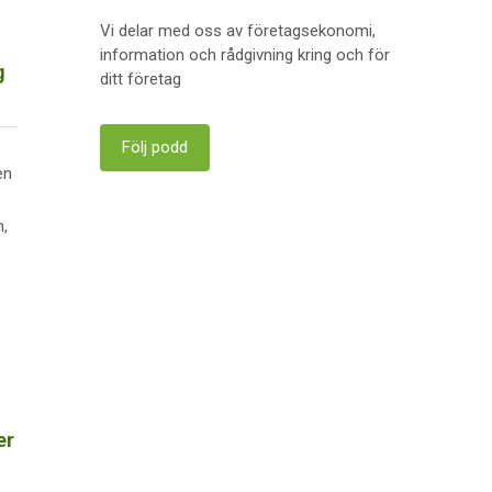
Vi delar med oss av företagsekonomi,
information och rådgivning kring och för
g
ditt företag
Följ podd
en
n,
er