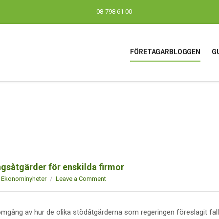
08-798 61 00
FÖRETAGARBLOGGEN
G
ngsåtgärder för enskilda firmor
Ekonominyheter
Leave a Comment
mgång av hur de olika stödåtgärderna som regeringen föreslagit fall