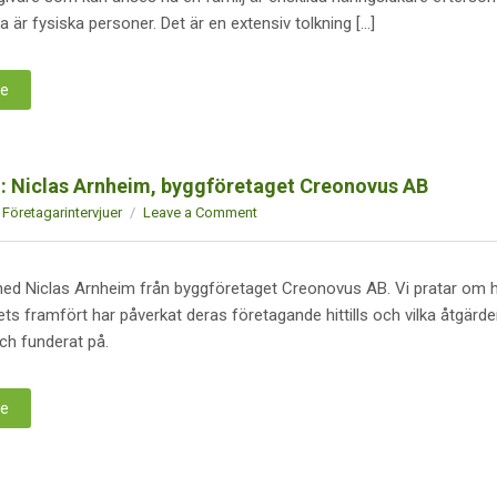
 är fysiska personer. Det är en extensiv tolkning […]
re
ju: Niclas Arnheim, byggföretaget Creonovus AB
Företagarintervjuer
Leave a Comment
 med Niclas Arnheim från byggföretaget Creonovus AB. Vi pratar om 
ts framfört har påverkat deras företagande hittills och vilka åtgärde
och funderat på.
re