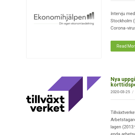
Intervju me
Stockholm (b
Corona-virus
Read Mo
Nya uppgi
korttidsp
2020-03-25
Tillväxtverk
Arbetstagare
lagen (2013:
enda arbetsg