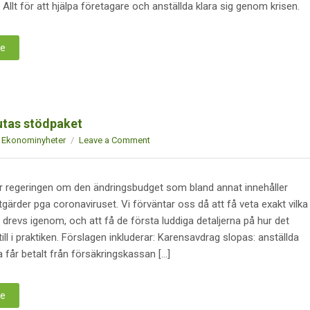
 Allt för att hjälpa företagare och anställda klara sig genom krisen.
re
utas stödpaket
Ekonominyheter
Leave a Comment
ar regeringen om den ändringsbudget som bland annat innehåller
tgärder pga coronaviruset. Vi förväntar oss då att få veta exakt vilka
drevs igenom, och att få de första luddiga detaljerna på hur det
ll i praktiken. Förslagen inkluderar: Karensavdrag slopas: anställda
 får betalt från försäkringskassan […]
re