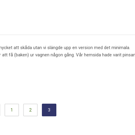
mycket att skåda utan vi slängde upp en version med det minimala.
För att få (baken) ur vagnen någon gång. Vår hemsida hade varit pinsa
1
2
3