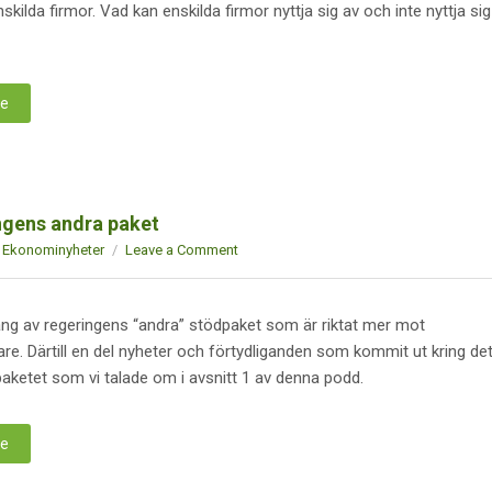
nskilda firmor. Vad kan enskilda firmor nyttja sig av och inte nyttja sig
re
ngens andra paket
Ekonominyheter
Leave a Comment
g av regeringens “andra” stödpaket som är riktat mer mot
e. Därtill en del nyheter och förtydliganden som kommit ut kring de
aketet som vi talade om i avsnitt 1 av denna podd.
re