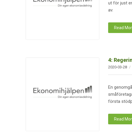
ut för just e
av.
Read Mo
4: Regeri
2020-03-28
En genomgån
småföretagar
första stödp
Read Mo