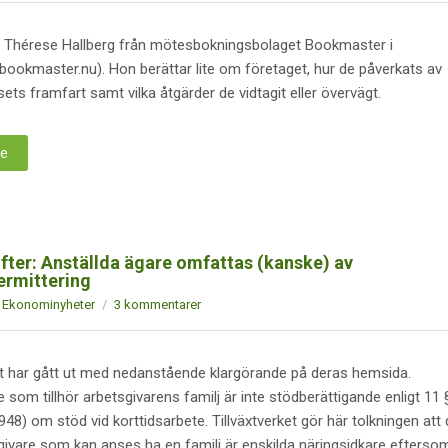
d Thérese Hallberg från mötesbokningsbolaget Bookmaster i
ookmaster.nu). Hon berättar lite om företaget, hur de påverkats av
ets framfart samt vilka åtgärder de vidtagit eller övervägt.
re
fter: Anställda ägare omfattas (kanske) av
ermittering
Ekonominyheter
3 kommentarer
et har gått ut med nedanstående klargörande på deras hemsida.
 som tillhör arbetsgivarens familj är inte stödberättigande enligt 11 
948) om stöd vid korttidsarbete. Tillväxtverket gör här tolkningen att
ivare som kan anses ha en familj är enskilda näringsidkare efterso