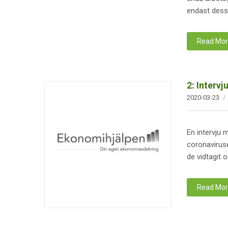
endast dessa
Read Mo
2: Interv
2020-03-23
En intervju
coronaviruse
de vidtagit 
Read Mo