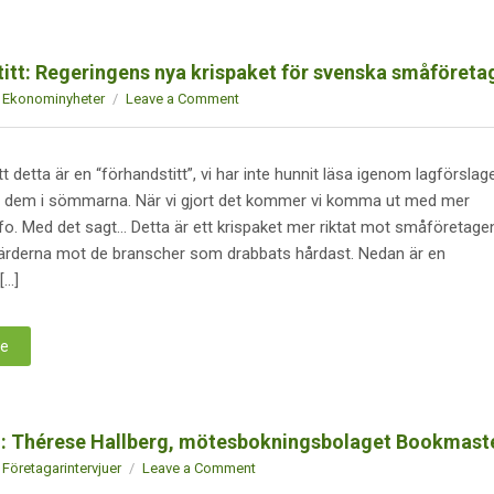
itt: Regeringens nya krispaket för svenska småföreta
Ekonominyheter
Leave a Comment
t detta är en “förhandstitt”, vi har inte hunnit läsa igenom lagförslag
 dem i sömmarna. När vi gjort det kommer vi komma ut med mer
nfo. Med det sagt… Detta är ett krispaket mer riktat mot småföretage
gärderna mot de branscher som drabbats hårdast. Nedan är en
[…]
re
ju: Thérese Hallberg, mötesbokningsbolaget Bookmast
Företagarintervjuer
Leave a Comment