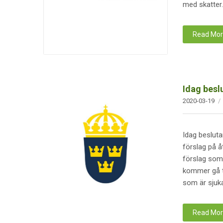
med skatter.
Read Mo
Idag besl
2020-03-19
Idag beslut
förslag på å
förslag som 
kommer gå ti
som är sjuka
Read Mo